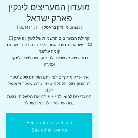
מועדון המעריצים לינקין
פארק ישראל
‎מועדון בראסקו Brasco‎
  |  
Thu, Mar 31
💥 קהילת המעריצים הרשמית של לינקין פארק
בישראל מזמינה אתכם למסיבה בלתי נשכחת! 💥
קומה עליונה
רחבה שלמה שכל כולה מוקדשת לשירי לינקין
פארק!
אירוע זה מתקיים לציון יום הולדתו של צ׳סטר
בנינגטון, סולן הלהקה שצוין שבוע שעבר ויאפשר
לכם,
המעריצים לבוא ולחגוג איתנו את מפעל חייו ואת
Registration is closed
See other events