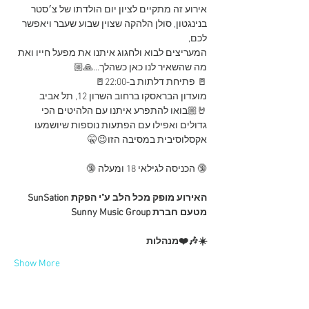
אירוע זה מתקיים לציון יום הולדתו של צ׳סטר 
בנינגטון, סולן הלהקה שצוין שבוע שעבר ויאפשר 
המעריצים לבוא ולחגוג איתנו את מפעל חייו ואת 
מה שהשאיר לנו כאן כשהלך…🙏🏼
🚪 פתיחת דלתות ב-22:00🚪
מועדון הבראסקו ברחוב השרון 12, תל אביב
🤘🏼בואו להתפרע איתנו עם הלהיטים הכי 
גדולים ואפילו עם הפתעות נוספות שיושמעו 
🔞 הכניסה לגילאי 18 ומעלה 🔞

האירוע מופק מכל הלב ע"י הפקת SunSation 
☀️🎶❤️
מנהלות
Show More